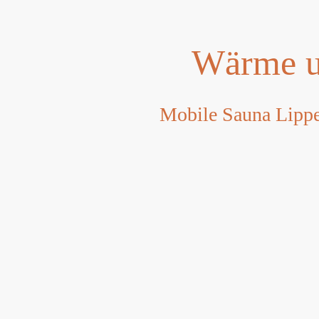
Wärme un
Mobile Sauna Lipp
Lust auf eine Wellnes
Egal, ob in Ihrer Einfahrt, 
Wir ermöglichen Ihnen das s
Ob Frühjahr, Sommer, Herbst
Partygästen.
Für Ihre perfekte Auszeit bi