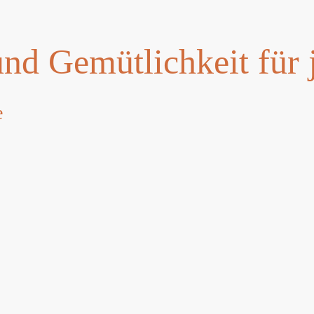
d Gemütlichkeit für 
e
s-Oase?
romantisch am See oder im Garten.
chönste Wellnesserlebnis an Ihrem persönlichen Wunschor
 oder Winter - entspannen Sie mit Ihren Liebsten, der Fa
eten wir Ihnen umfassendes Zubehör, welches keine Wünsch