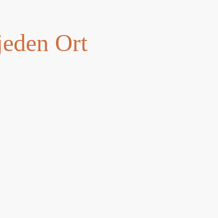
jeden Ort
t!
milie/Freunden oder
e offen lässt.